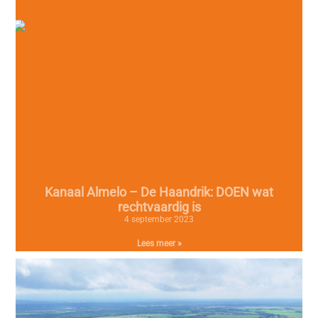
Kanaal Almelo – De Haandrik: DOEN wat
rechtvaardig is
4 september 2023
Lees meer »