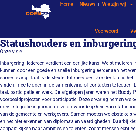
Home
Nieuws
Wie zijn wij
Voorwoord
Ve
Statushouders en inburgerin
Onze visie
Inburgering: Iedereen verdient een eerlijke kans. We stimuleren 
kunnen door een goede en snelle inburgering eerder aan het wer
samenleving. Taal is de sleutel tot meedoen. Zonder taal is het
vinden, mee te doen in de samenleving of contacten te leggen. D
taal, participatie en werk. De afgelopen jaren waren het Buddy P
voorbeeldprojecten voor participatie. Deze ervaring nemen we
mee. Integratie is primair de verantwoordelijkheid van statusho
van de gemeente en werkgevers. Samen moeten we obstakels w
en het niet erkennen van diploma’s en vaardigheden. Daarbij ki
aanpak: kijken naar ambities en talenten, zodat mensen echt ee