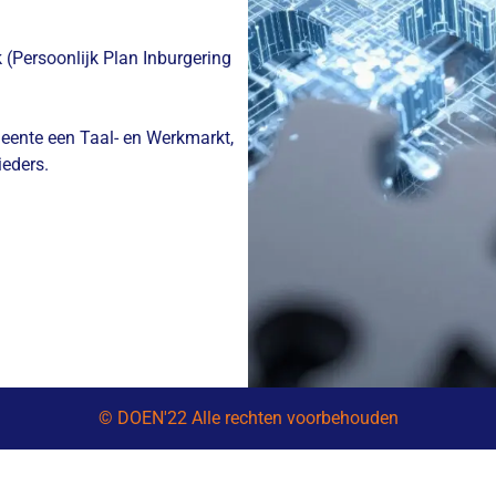
 (Persoonlijk Plan Inburgering
meente een Taal- en Werkmarkt,
ieders.
© DOEN'22 Alle rechten voorbehouden