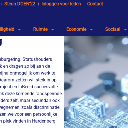
Steun DOEN’22
Inloggen voor leden
Contact
iligheid
Ruimte
Economie
Sociaal
g
inburgering. Statushouders
k en dragen zo bij aan de
 bijna onmogelijk om werk te
aarom zetten wij sterk in op
roject en InBeeld succesvolle
 ook deze komende raadsperiode
uders zelf, maar secundair ook
egnemen, zoals discriminatie
ezen we voor een persoonlijke
n plek vinden in Hardenberg.