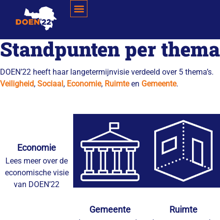
Standpunten per thema
DOEN’22 heeft haar langetermijnvisie verdeeld over 5 thema’s.
Veiligheid
,
Sociaal
,
Economie
,
Ruimte
en
Gemeente
.
Economie
Lees meer over de
economische visie
van DOEN’22
Gemeente
Ruimte