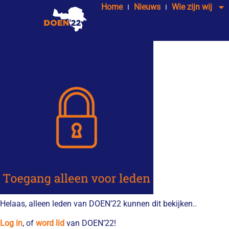
Home
Nieuws
Wie zijn wij
Helaas, alleen leden van DOEN’22 kunnen dit bekijken..
Log in
, of
word lid
van DOEN’22!