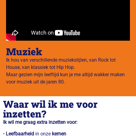
Muziek
Ik hou van verschillende muziekstijlen, van Rock tot
House, van klassiek tot Hip Hop.
Maar gezien mijn leeftijd kun je me altijd wakker maken
voor muziek uit de jaren 80.
Waar wil ik me voor
inzetten?
Ik wil me graag extra inzetten voor:
•
Leefbaarheid
in onze
kernen