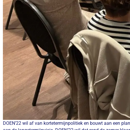
DOEN’22 wil af van kortetermijnpolitiek en bouwt aan een plan